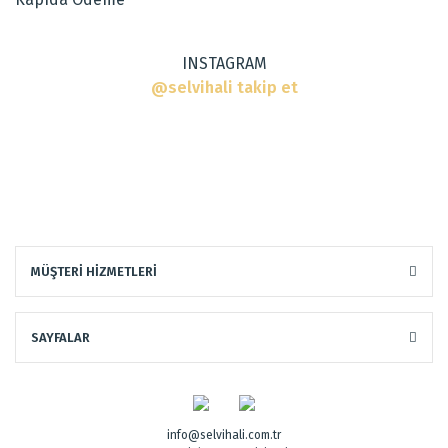
Bu ürüne benzer farklı alternatifler olmalı.
INSTAGRAM
@selvihali takip et
Gönder
MÜŞTERİ HİZMETLERİ
SAYFALAR
info@selvihali.com.tr