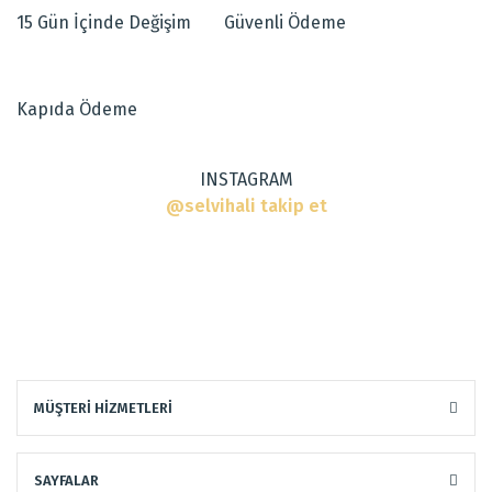
15 Gün İçinde Değişim
Güvenli Ödeme
Ürün açıklamasında eksik bilgiler bulunuyor.
Ürün bilgilerinde hatalar bulunuyor.
Dokuma Tipi
:
El Halısı
Ürün fiyatı diğer sitelerden daha pahalı.
Kapıda Ödeme
Bu ürüne benzer farklı alternatifler olmalı.
Tarz
:
Klasik Halılar
INSTAGRAM
@selvihali takip et
Gönder
MÜŞTERİ HİZMETLERİ
SAYFALAR