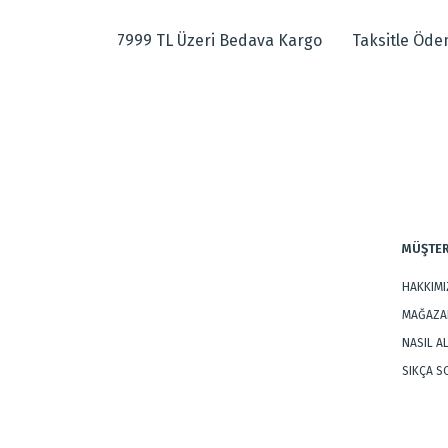
Görüş ve önerileriniz için teşekkür ederiz.
Makine dokuması halıdır.
7999 TL Üzeri Bedava Kargo
Taksitle Öd
Ürün resmi kalitesiz, bozuk veya görüntülenemiyor.
Dokuma Tipi
:
Makine Halıs
Ürün açıklamasında eksik bilgiler bulunuyor.
Tarz
:
Modern Halıl
Ürün bilgilerinde hatalar bulunuyor.
Ürün fiyatı diğer sitelerden daha pahalı.
Bu ürüne benzer farklı alternatifler olmalı.
MÜŞTER
HAKKIM
MAĞAZAL
NASIL A
SIKÇA 