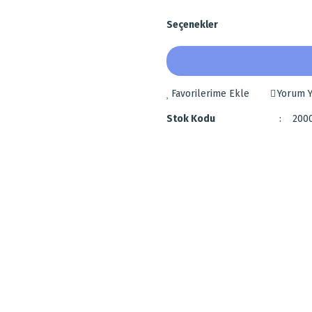
Seçenekler
Yorum Y
Stok Kodu
200
 diğer konularda yetersiz gördüğünüz noktaları öneri formunu kullanarak tarafımı