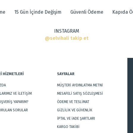
eme
15 Gün İçinde Değişim
Güvenli Ödeme
Kapıda 
ı
INSTAGRAM
ar
@selvihali takip et
İ HİZMETLERİ
SAYFALAR
IZDA
MÜŞTERİ AYDINLATMA METNİ
Gönder
ARIMIZ VE İLETİŞİM
MESAFELİ SATIŞ SÖZLEŞMESİ
LIŞVERİŞ YAPARIM?
ÖDEME VE TESLİMAT
SORULAN SORULAR
GİZLİLİK VE GÜVENLİK
İPTAL VE İADE ŞARTLARI
KARGO TAKİBİ