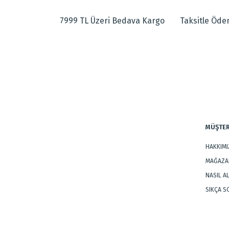
Görüş ve önerileriniz için teşekkür ederiz.
7999 TL Üzeri Bedava Kargo
Taksitle Öd
Ürün resmi kalitesiz, bozuk veya görüntülenemiyor.
Dokuma Tipi
:
Makine Halıs
Ürün açıklamasında eksik bilgiler bulunuyor.
Tarz
:
Modern Halıl
Ürün bilgilerinde hatalar bulunuyor.
Ürün fiyatı diğer sitelerden daha pahalı.
Bu ürüne benzer farklı alternatifler olmalı.
MÜŞTER
HAKKIM
MAĞAZAL
NASIL A
SIKÇA 