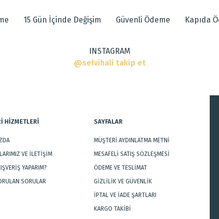
eme
15 Gün İçinde Değişim
Güvenli Ödeme
Kapıda 
ı
ar
INSTAGRAM
@selvihali takip et
İ HİZMETLERİ
SAYFALAR
IZDA
MÜŞTERİ AYDINLATMA METNİ
Gönder
ARIMIZ VE İLETİŞİM
MESAFELİ SATIŞ SÖZLEŞMESİ
LIŞVERİŞ YAPARIM?
ÖDEME VE TESLİMAT
SORULAN SORULAR
GİZLİLİK VE GÜVENLİK
İPTAL VE İADE ŞARTLARI
KARGO TAKİBİ