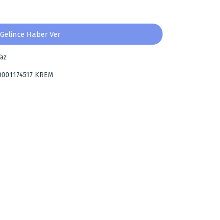
Gelince Haber Ver
az
0001174517 KREM
za iletebilirsiniz.