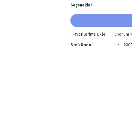
Seçenekler
Yorum Y
Stok Kodu
200
 diğer konularda yetersiz gördüğünüz noktaları öneri formunu kullanarak tarafımı