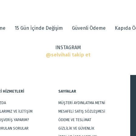
 diğer konularda yetersiz gördüğünüz noktaları öneri formunu kullanarak tarafımı
eme
15 Gün İçinde Değişim
Güvenli Ödeme
Kapıda 
INSTAGRAM
@selvihali takip et
ar
İ HİZMETLERİ
SAYFALAR
IZDA
MÜŞTERİ AYDINLATMA METNİ
Gönder
ARIMIZ VE İLETİŞİM
MESAFELİ SATIŞ SÖZLEŞMESİ
LIŞVERİŞ YAPARIM?
ÖDEME VE TESLİMAT
SORULAN SORULAR
GİZLİLİK VE GÜVENLİK