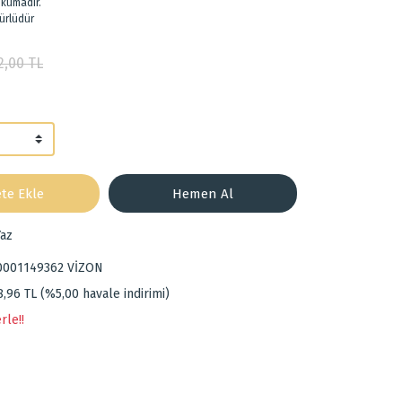
okumadır.
ürlüdür
2,00 TL
te Ekle
Hemen Al
az
0001149362 VİZON
8,96 TL (%5,00 havale indirimi)
rle!!