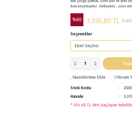
Atkı çözgü pamuk, üzeri yün ve ipek d
Asla keçeleşmez , kelleşmez , uzun öm
%60
3.556,80 TL
8.89
Seçenekler
Sepe
Yorum Y
Stok Kodu
200
Havale
3.37
* 454,48 TL den başlayan taksitle