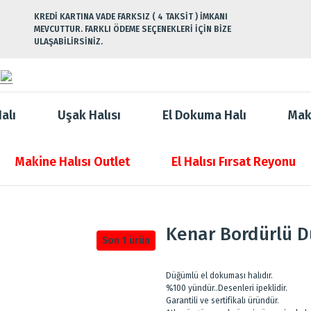
KREDİ KARTINA VADE FARKSIZ ( 4 TAKSİT ) İMKANI
MEVCUTTUR. FARKLI ÖDEME SEÇENEKLERİ İÇİN BİZE
ULAŞABİLİRSİNİZ.
alı
Uşak Halısı
El Dokuma Halı
Mak
Makine Halısı Outlet
El Halısı Fırsat Reyonu
Kenar Bordürlü Dü
Son 1 ürün
Düğümlü el dokuması halıdır.
%100 yündür..Desenleri ipeklidir.
Garantili ve sertifikalı üründür.