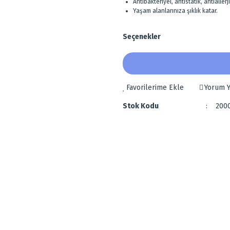
Antibakteriyel, antistatik, antiallerji
Yaşam alanlarınıza şıklık katar.
Seçenekler
Yorum Y
Stok Kodu
200
ştur.
 diğer konularda yetersiz gördüğünüz noktaları öneri formunu kullanarak tarafımı