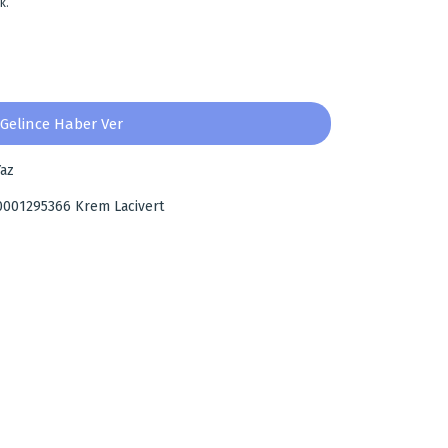
k.
Gelince Haber Ver
az
0001295366 Krem Lacivert
za iletebilirsiniz.