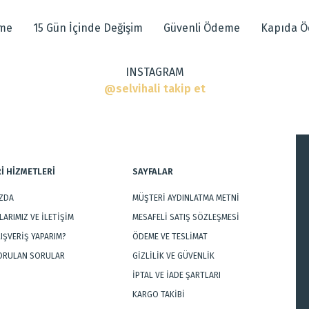
eme
15 Gün İçinde Değişim
Güvenli Ödeme
Kapıda 
INSTAGRAM
ı
@selvihali takip et
r
İ HİZMETLERİ
SAYFALAR
IZDA
MÜŞTERİ AYDINLATMA METNİ
Gönder
ARIMIZ VE İLETİŞİM
MESAFELİ SATIŞ SÖZLEŞMESİ
LIŞVERİŞ YAPARIM?
ÖDEME VE TESLİMAT
SORULAN SORULAR
GİZLİLİK VE GÜVENLİK
İPTAL VE İADE ŞARTLARI
KARGO TAKİBİ