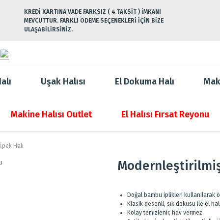
KREDİ KARTINA VADE FARKSIZ ( 4 TAKSİT ) İMKANI
MEVCUTTUR. FARKLI ÖDEME SEÇENEKLERİ İÇİN BİZE
ULAŞABİLİRSİNİZ.
alı
Uşak Halısı
El Dokuma Halı
Mak
Makine Halısı Outlet
El Halısı Fırsat Reyonu
 İpek Halı
Modernleştirilmiş
Doğal bambu iplikleri kullanılarak
Klasik desenli, sık dokusu ile el ha
Kolay temizlenir, hav vermez.