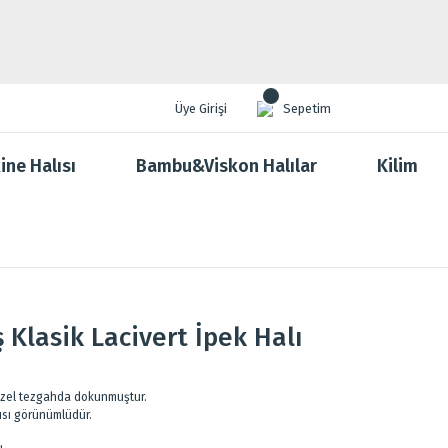
Üye Girişi
Sepetim
ine Halısı
Bambu&Viskon Halılar
Kilim
 Klasik Lacivert İpek Halı
 özel tezgahda dokunmuştur.
lısı görünümlüdür.