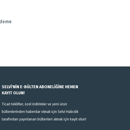
za iletebilirsiniz.
Ödeme
SELVİ'NİN E-BÜLTEN ABONELİĞİNE HEMEN
KAYIT OLUN!
Ticari teklifler, özel indirimler ve yeni ürün
bültenlerinden haberdar olmak için Selvi Halıcılık
tarafından yayınlanan bültenleri almak için kayıt olun!