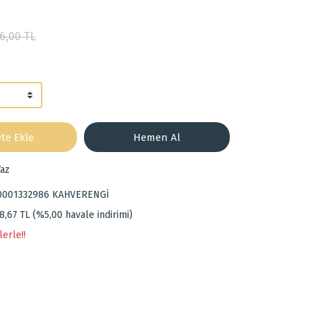
6,00 TL
te Ekle
Hemen Al
az
0001332986 KAHVERENGİ
8,67 TL (%5,00 havale indirimi)
lerle!!