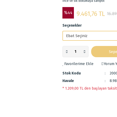
İnce ve sık dokumaya sahiptir.
%44
9.461,76 TL
16.89
Seçenekler
Sepe
Yorum Y
Stok Kodu
200
Havale
8.98
* 1.209,00 TL den başlayan taksit