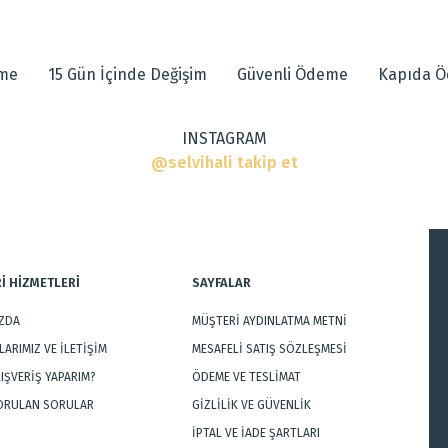
 diğer konularda yetersiz gördüğünüz noktaları öneri formunu kullanarak tarafımı
eme
15 Gün İçinde Değişim
Güvenli Ödeme
Kapıda 
ı
INSTAGRAM
r
@selvihali takip et
İ HİZMETLERİ
SAYFALAR
IZDA
MÜŞTERİ AYDINLATMA METNİ
Gönder
ARIMIZ VE İLETİŞİM
MESAFELİ SATIŞ SÖZLEŞMESİ
LIŞVERİŞ YAPARIM?
ÖDEME VE TESLİMAT
SORULAN SORULAR
GİZLİLİK VE GÜVENLİK
İPTAL VE İADE ŞARTLARI