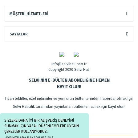
MÜŞTERİ HİZMETLERİ
SAYFALAR
info@selvihali.com.tr
Copyright 2020 Selvi Halı
SELVİ'NİN E-BÜLTEN ABONELİĞİNE HEMEN
KAYIT OLUN!
Ticari teklifler, özel indirimler ve yeni ürün bültenlerinden haberdar olmak için
Selvi Halıcılık tarafından yayınlanan bültenleri almak için kayıt olun!
SİZLERE DAHA İYİ BİR ALIŞVERİŞ DENEYİMİ
SUNMAK İÇİN YASAL DÜZENLEMELERE UYGUN
ÇEREZLER KULLANIYORUZ.
AYRINTILARA BAKABİLİRSİNİZ.