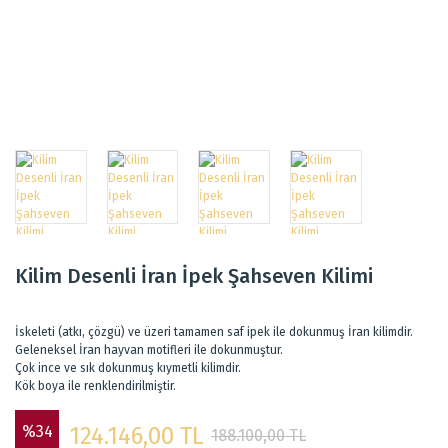
Kilim Desenli İran İpek Şahseven Kilimi
İskeleti (atkı, çözgü) ve üzeri tamamen saf ipek ile dokunmuş İran kilimdir.
Geleneksel İran hayvan motifleri ile dokunmuştur.
Çok ince ve sık dokunmuş kıymetli kilimdir.
Kök boya ile renklendirilmiştir.
%34
124.146,00 TL
188.100,00 TL