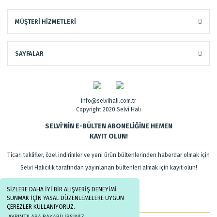
MÜŞTERİ HİZMETLERİ
SAYFALAR
info@selvihali.com.tr
Copyright 2020 Selvi Halı
SELVİ'NİN E-BÜLTEN ABONELİĞİNE HEMEN
KAYIT OLUN!
Ticari teklifler, özel indirimler ve yeni ürün bültenlerinden haberdar olmak için
Selvi Halıcılık tarafından yayınlanan bültenleri almak için kayıt olun!
SİZLERE DAHA İYİ BİR ALIŞVERİŞ DENEYİMİ
SUNMAK İÇİN YASAL DÜZENLEMELERE UYGUN
ÇEREZLER KULLANIYORUZ.
AYRINTILARA BAKABİLİRSİNİZ.