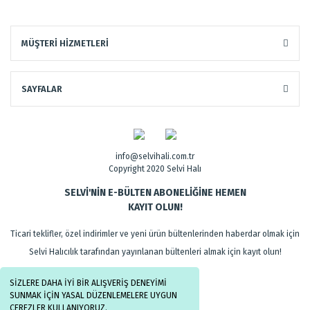
MÜŞTERİ HİZMETLERİ
SAYFALAR
info@selvihali.com.tr
Copyright 2020 Selvi Halı
SELVİ'NİN E-BÜLTEN ABONELİĞİNE HEMEN
KAYIT OLUN!
Ticari teklifler, özel indirimler ve yeni ürün bültenlerinden haberdar olmak için
Selvi Halıcılık tarafından yayınlanan bültenleri almak için kayıt olun!
SİZLERE DAHA İYİ BİR ALIŞVERİŞ DENEYİMİ
SUNMAK İÇİN YASAL DÜZENLEMELERE UYGUN
ÇEREZLER KULLANIYORUZ.