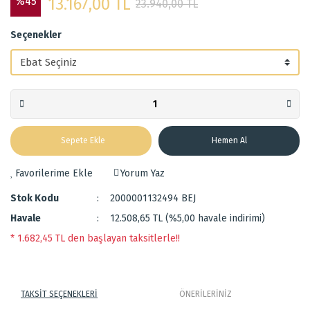
%45
13.167,00 TL
23.940,00 TL
Seçenekler
Sepete Ekle
Hemen Al
Yorum Yaz
Stok Kodu
2000001132494 BEJ
Havale
12.508,65 TL (%5,00 havale indirimi)
* 1.682,45 TL den başlayan taksitlerle!!
TAKSİT SEÇENEKLERİ
ÖNERİLERİNİZ