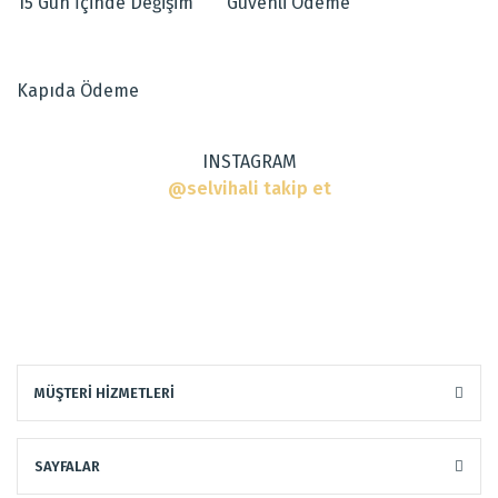
15 Gün İçinde Değişim
Güvenli Ödeme
Ürün açıklamasında eksik bilgiler bulunuyor.
Ürün bilgilerinde hatalar bulunuyor.
Dokuma Tipi
:
El Halısı
Ürün fiyatı diğer sitelerden daha pahalı.
Tarz
:
Klasik Halılar
Kapıda Ödeme
Bu ürüne benzer farklı alternatifler olmalı.
INSTAGRAM
@selvihali takip et
Gönder
MÜŞTERİ HİZMETLERİ
SAYFALAR