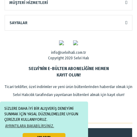
MÜŞTERİ HİZMETLERİ
SAYFALAR
info@selvihali.com.tr
Copyright 2020 Selvi Halı
SELVİ'NİN E-BÜLTEN ABONELİĞİNE HEMEN
KAYIT OLUN!
Ticari teklifler, özel indirimler ve yeni ürün bültenlerinden haberdar olmak için
Selvi Halıcılık tarafından yayınlanan bültenleri almak için kayıt olun!
SİZLERE DAHA İYİ BİR ALIŞVERİŞ DENEYİMİ
SUNMAK İÇİN YASAL DÜZENLEMELERE UYGUN
ÇEREZLER KULLANIYORUZ.
AYRINTILARA BAKABİLİRSİNİZ.
Kayıt Ol