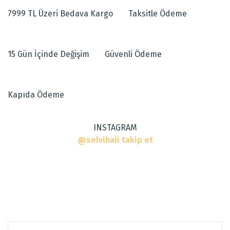
tarafımıza iletebilirsiniz.
7999 TL Üzeri Bedava Kargo
Taksitle Ödeme
Görüş ve önerileriniz için teşekkür ederiz.
Dokuma Tipi
:
Makine Halısı
Tarz
:
Modern Halılar
Ürün resmi kalitesiz, bozuk veya görüntülenemiyor.
15 Gün İçinde Değişim
Güvenli Ödeme
Ürün açıklamasında eksik bilgiler bulunuyor.
Ürün bilgilerinde hatalar bulunuyor.
Ürün fiyatı diğer sitelerden daha pahalı.
Kapıda Ödeme
Bu ürüne benzer farklı alternatifler olmalı.
INSTAGRAM
@selvihali takip et
Gönder