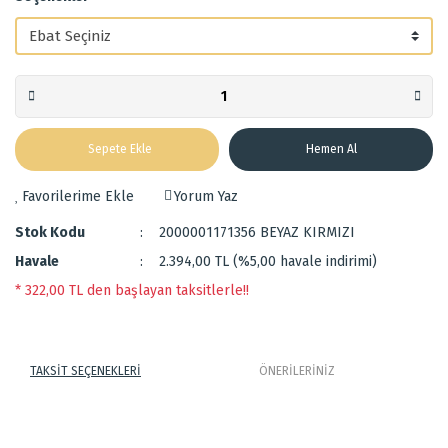
Sepete Ekle
Hemen Al
Yorum Yaz
Stok Kodu
2000001171356 BEYAZ KIRMIZI
Havale
2.394,00 TL (%5,00 havale indirimi)
* 322,00 TL den başlayan taksitlerle!!
TAKSİT SEÇENEKLERİ
ÖNERİLERİNİZ
Makine halısıdır.
Bu ürünün fiyat bilgisi, resim, ürün açıklamalarında ve diğer
Uzun tüylüdür. Sıkı dokumadır.
konularda yetersiz gördüğünüz noktaları öneri formunu kullanarak