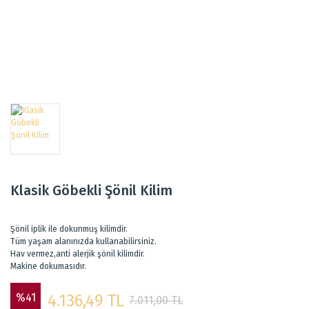
Klasik Göbekli Şönil Kilim
Şönil iplik ile dokunmuş kilimdir.
Tüm yaşam alanınızda kullanabilirsiniz.
Hav vermez,anti alerjik şönil kilimdir.
Makine dokumasıdır.
%41
4.136,49 TL
7.011,00 TL