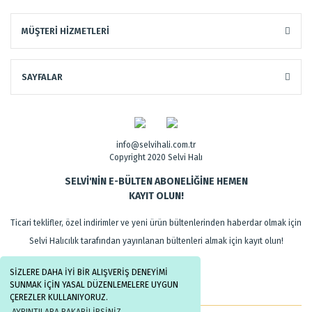
MÜŞTERİ HİZMETLERİ
SAYFALAR
info@selvihali.com.tr
Copyright 2020 Selvi Halı
SELVİ'NİN E-BÜLTEN ABONELİĞİNE HEMEN
KAYIT OLUN!
Ticari teklifler, özel indirimler ve yeni ürün bültenlerinden haberdar olmak için
Selvi Halıcılık tarafından yayınlanan bültenleri almak için kayıt olun!
SİZLERE DAHA İYİ BİR ALIŞVERİŞ DENEYİMİ
SUNMAK İÇİN YASAL DÜZENLEMELERE UYGUN
ÇEREZLER KULLANIYORUZ.
AYRINTILARA BAKABİLİRSİNİZ.