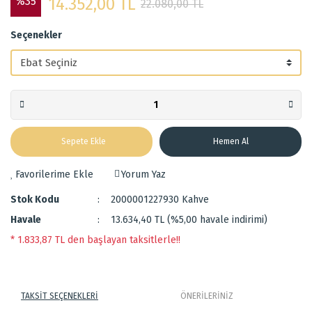
%35
14.352,00 TL
22.080,00 TL
Seçenekler
Sepete Ekle
Hemen Al
Yorum Yaz
Stok Kodu
2000001227930 Kahve
Havale
13.634,40 TL (%5,00 havale indirimi)
* 1.833,87 TL den başlayan taksitlerle!!
TAKSİT SEÇENEKLERİ
ÖNERİLERİNİZ