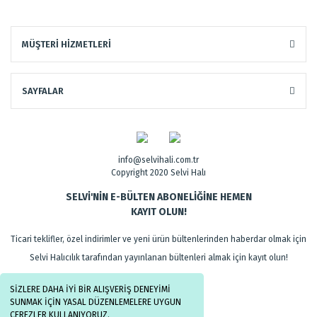
MÜŞTERİ HİZMETLERİ
SAYFALAR
info@selvihali.com.tr
Copyright 2020 Selvi Halı
SELVİ'NİN E-BÜLTEN ABONELİĞİNE HEMEN
KAYIT OLUN!
Ticari teklifler, özel indirimler ve yeni ürün bültenlerinden haberdar olmak için
Selvi Halıcılık tarafından yayınlanan bültenleri almak için kayıt olun!
SİZLERE DAHA İYİ BİR ALIŞVERİŞ DENEYİMİ
SUNMAK İÇİN YASAL DÜZENLEMELERE UYGUN
ÇEREZLER KULLANIYORUZ.