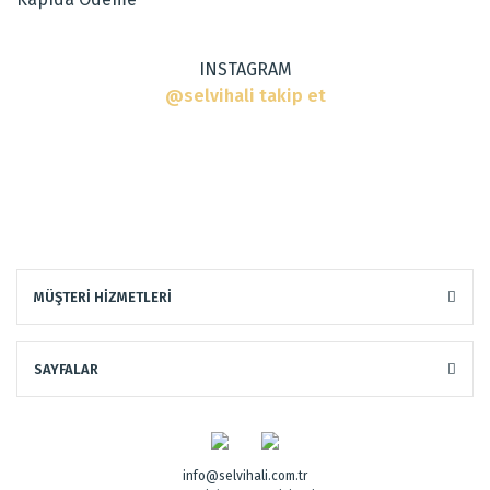
Bu ürüne benzer farklı alternatifler olmalı.
INSTAGRAM
@selvihali takip et
Gönder
MÜŞTERİ HİZMETLERİ
SAYFALAR
info@selvihali.com.tr