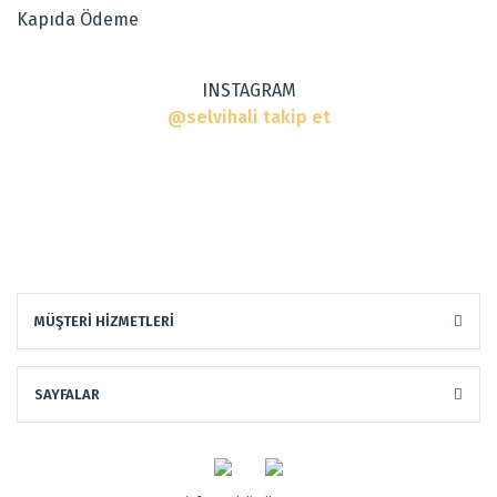
Kapıda Ödeme
Bu ürüne benzer farklı alternatifler olmalı.
INSTAGRAM
@selvihali takip et
Gönder
MÜŞTERİ HİZMETLERİ
SAYFALAR