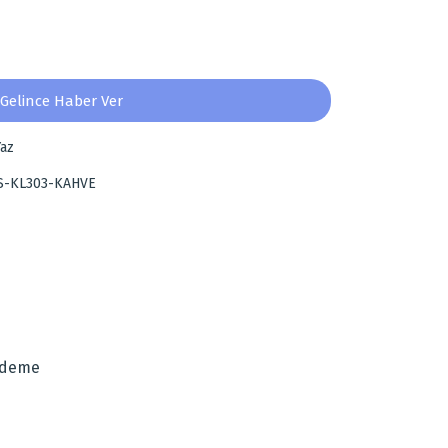
Gelince Haber Ver
az
S-KL303-KAHVE
za iletebilirsiniz.
Ödeme