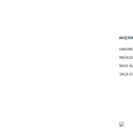
Ürün fiyatı diğer sitelerden daha pahalı.
Bu ürüne benzer farklı alternatifler olmalı.
MÜŞTER
HAKKIM
MAĞAZAL
NASIL A
SIKÇA 
Dokuma Tipi
:
Makine Halıs