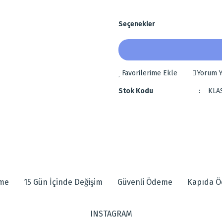
Seçenekler
Yorum Y
Stok Kodu
KLA
 diğer konularda yetersiz gördüğünüz noktaları öneri formunu kullanarak tarafımı
eme
15 Gün İçinde Değişim
Güvenli Ödeme
Kapıda 
INSTAGRAM