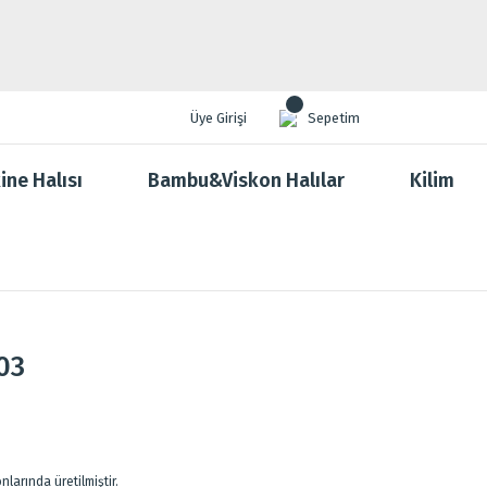
Üye Girişi
Sepetim
ine Halısı
Bambu&Viskon Halılar
Kilim
03
larında üretilmiştir.