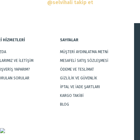
@selvihali takip et
İ HİZMETLERİ
SAYFALAR
IZDA
MÜŞTERİ AYDINLATMA METNİ
Gönder
ARIMIZ VE İLETİŞİM
MESAFELİ SATIŞ SÖZLEŞMESİ
LIŞVERİŞ YAPARIM?
ÖDEME VE TESLİMAT
SORULAN SORULAR
GİZLİLİK VE GÜVENLİK
İPTAL VE İADE ŞARTLARI
KARGO TAKİBİ
BLOG
ı