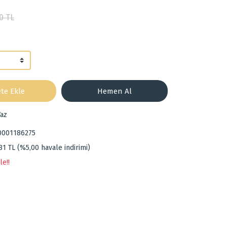
0 TL
te Ekle
Hemen Al
az
0001186275
81 TL (%5,00 havale indirimi)
le!!
za iletebilirsiniz.