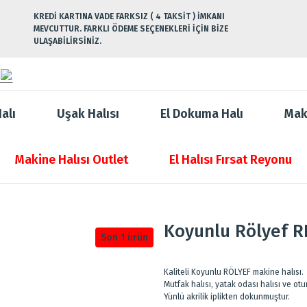
KREDİ KARTINA VADE FARKSIZ ( 4 TAKSİT ) İMKANI
MEVCUTTUR. FARKLI ÖDEME SEÇENEKLERİ İÇİN BİZE
ULAŞABİLİRSİNİZ.
alı
Uşak Halısı
El Dokuma Halı
Mak
Makine Halısı Outlet
El Halısı Fırsat Reyonu
Koyunlu Rölyef R
Son 1 ürün
Kaliteli Koyunlu RÖLYEF makine halısı.
Mutfak halısı, yatak odası halısı ve otur
Yünlü akrilik iplikten dokunmuştur.