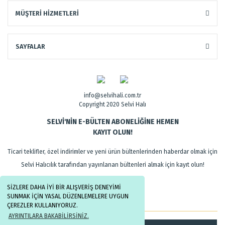
MÜŞTERİ HİZMETLERİ
SAYFALAR
info@selvihali.com.tr
Copyright 2020 Selvi Halı
SELVİ'NİN E-BÜLTEN ABONELİĞİNE HEMEN
KAYIT OLUN!
Ticari teklifler, özel indirimler ve yeni ürün bültenlerinden haberdar olmak için
Selvi Halıcılık tarafından yayınlanan bültenleri almak için kayıt olun!
SİZLERE DAHA İYİ BİR ALIŞVERİŞ DENEYİMİ
SUNMAK İÇİN YASAL DÜZENLEMELERE UYGUN
ÇEREZLER KULLANIYORUZ.
AYRINTILARA BAKABİLİRSİNİZ.