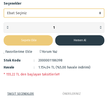
Seçenekler
Sepete Ekle
Hemen Al
Yorum Yaz
Stok Kodu
2000001186398
Havale
1.154,04 TL (%5,00 havale indirimi)
* 155,22 TL den başlayan taksitlerle!!
TAKSİT SEÇENEKLERİ
ÖNERİLERİNİZ
Kaliteli Koyunlu RÖLYEF makine halısı.
Bu ürünün fiyat bilgisi, resim, ürün açıklamalarında ve diğer