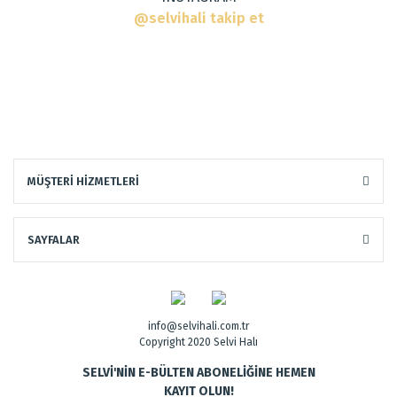
@selvihali takip et
Gönder
Dokuma Tipi
:
Makine Halısı
MÜŞTERİ HİZMETLERİ
Tarz
:
Modern Halılar
SAYFALAR
info@selvihali.com.tr
Copyright 2020 Selvi Halı
SELVİ'NİN E-BÜLTEN ABONELİĞİNE HEMEN
KAYIT OLUN!