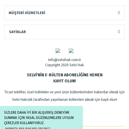
MÜŞTERİ HİZMETLERİ
SAYFALAR
info@selvihali.com.tr
Copyright 2020 Selvi Halı
SELVİ'NİN E-BÜLTEN ABONELİĞİNE HEMEN
KAYIT OLUN!
Ticari teklifler, özel indirimler ve yeni ürün bültenlerinden haberdar olmak için
Selvi Halıcılık tarafından yayınlanan bültenleri almak için kayıt olun!
SİZLERE DAHA İYİ BİR ALIŞVERİŞ DENEYİMİ
SUNMAK İÇİN YASAL DÜZENLEMELERE UYGUN
ÇEREZLER KULLANIYORUZ.
AYRINTILARA BAKABİLİRSİNİZ.