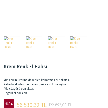
Krem Renk El Halısı
Yün zemin üzerine desenleri kabartmalı el halısıdır.
Kabartmalı olan her desen ipek ile dokunmuştur.
Atkı çözgüsü pamuktur.
Değerli el halısıdır.
%54
56.530,32 TL
122.892,00 TL