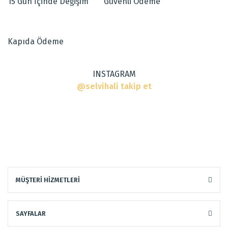
15 Gün İçinde Değişim
Güvenli Ödeme
Ürün açıklamasında eksik bilgiler bulunuyor.
Ürün bilgilerinde hatalar bulunuyor.
Dokuma Tipi
:
El Halısı
Ürün fiyatı diğer sitelerden daha pahalı.
Tarz
:
Klasik Halılar
Kapıda Ödeme
Bu ürüne benzer farklı alternatifler olmalı.
INSTAGRAM
@selvihali takip et
Gönder
MÜŞTERİ HİZMETLERİ
SAYFALAR