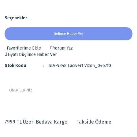
Seçenekler
Gelince Haber Ver
Yorum Yaz
Fiyatı Düşünce Haber Ver
Stok Kodu
SLV-9348 Lacivert Vizon_0467f0
ÖNERİLERİNİZ
Bu ürünün fiyat bilgisi, resim, ürün açıklamalarında ve diğer
Lacivert Desenli Modern Bambu Halı
konularda yetersiz gördüğünüz noktaları öneri formunu kullanarak
tarafımıza iletebilirsiniz.
Zemini vizon, desenleri lacivert olan,
7999 TL Üzeri Bedava Kargo
Taksitle Ödeme
Görüş ve önerileriniz için teşekkür ederiz.
Modern soyut desenli
Makine dokuması bambu halıdır.
Ürün resmi kalitesiz, bozuk veya görüntülenemiyor.