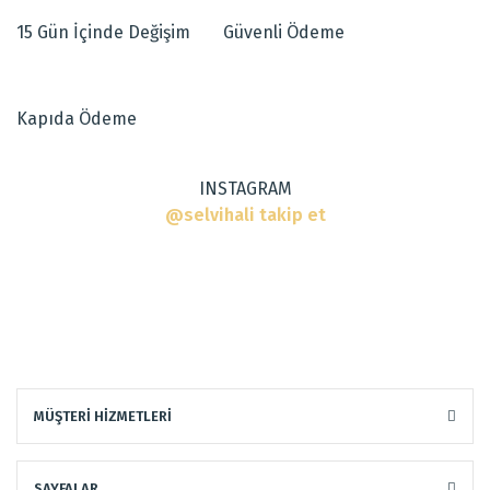
15 Gün İçinde Değişim
Güvenli Ödeme
Ürün açıklamasında eksik bilgiler bulunuyor.
Dokuma Tipi
:
Makine Halısı
Ürün bilgilerinde hatalar bulunuyor.
Tarz
:
Modern Halılar
Ürün fiyatı diğer sitelerden daha pahalı.
Kapıda Ödeme
Bu ürüne benzer farklı alternatifler olmalı.
INSTAGRAM
@selvihali takip et
Gönder
MÜŞTERİ HİZMETLERİ
SAYFALAR