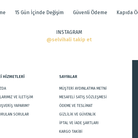
r.
eme
15 Gün İçinde Değişim
Güvenli Ödeme
Kapıda 
INSTAGRAM
r
@selvihali takip et
İ HİZMETLERİ
SAYFALAR
IZDA
MÜŞTERİ AYDINLATMA METNİ
Gönder
ARIMIZ VE İLETİŞİM
MESAFELİ SATIŞ SÖZLEŞMESİ
LIŞVERİŞ YAPARIM?
ÖDEME VE TESLİMAT
SORULAN SORULAR
GİZLİLİK VE GÜVENLİK
İPTAL VE İADE ŞARTLARI
KARGO TAKİBİ