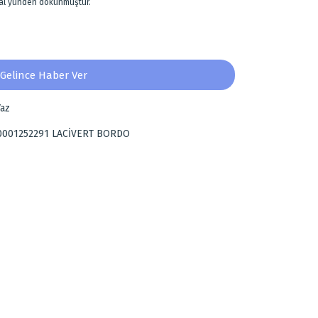
oğal yünden dokunmuştur.
Gelince Haber Ver
az
0001252291 LACİVERT BORDO
za iletebilirsiniz.