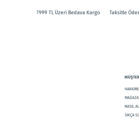
Görüş ve önerileriniz için teşekkür ederiz.
Kültürel değere sahiptir.
Doğal kök boya ile renklendirilmiş, doğal yünden dokunmuştu
7999 TL Üzeri Bedava Kargo
Taksitle Öd
Ürün resmi kalitesiz, bozuk veya görüntülenemiyor.
Ürün açıklamasında eksik bilgiler bulunuyor.
Dokuma Tipi
:
El Halısı
Ürün bilgilerinde hatalar bulunuyor.
Tarz
:
Klasik Halıla
Ürün fiyatı diğer sitelerden daha pahalı.
Bu ürüne benzer farklı alternatifler olmalı.
MÜŞTER
HAKKIM
MAĞAZAL
NASIL A
SIKÇA 