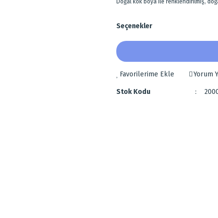
Doğal kök boya ile renklendirilmiş, d
Seçenekler
Yorum Y
Stok Kodu
200
 diğer konularda yetersiz gördüğünüz noktaları öneri formunu kullanarak tarafımı