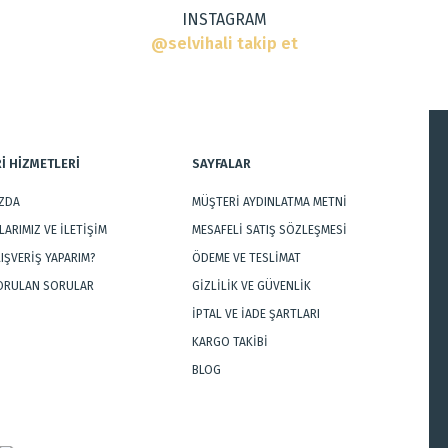
INSTAGRAM
@selvihali takip et
İ HİZMETLERİ
SAYFALAR
IZDA
MÜŞTERİ AYDINLATMA METNİ
Gönder
ARIMIZ VE İLETİŞİM
MESAFELİ SATIŞ SÖZLEŞMESİ
LIŞVERİŞ YAPARIM?
ÖDEME VE TESLİMAT
SORULAN SORULAR
GİZLİLİK VE GÜVENLİK
İPTAL VE İADE ŞARTLARI
KARGO TAKİBİ
BLOG