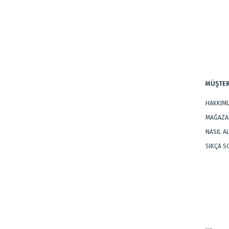
Ürün bilgilerinde hatalar bulunuyor.
Ürün fiyatı diğer sitelerden daha pahalı.
Bu ürüne benzer farklı alternatifler olmalı.
MÜŞTER
HAKKIM
MAĞAZAL
NASIL A
SIKÇA 