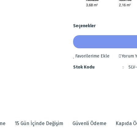
Seçenekler
Yorum Y
Stok Kodu
SLV-
 diğer konularda yetersiz gördüğünüz noktaları öneri formunu kullanarak tarafımı
eme
15 Gün İçinde Değişim
Güvenli Ödeme
Kapıda 