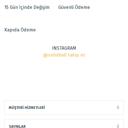
15 Gün İçinde Değişim
Güvenli Ödeme
Ürün açıklamasında eksik bilgiler bulunuyor.
Ürün bilgilerinde hatalar bulunuyor.
Ürün fiyatı diğer sitelerden daha pahalı.
Dokuma Tipi
:
Makine Halısı
Kapıda Ödeme
Bu ürüne benzer farklı alternatifler olmalı.
Tarz
:
Modern Halılar
INSTAGRAM
@selvihali takip et
Gönder
MÜŞTERİ HİZMETLERİ
SAYFALAR