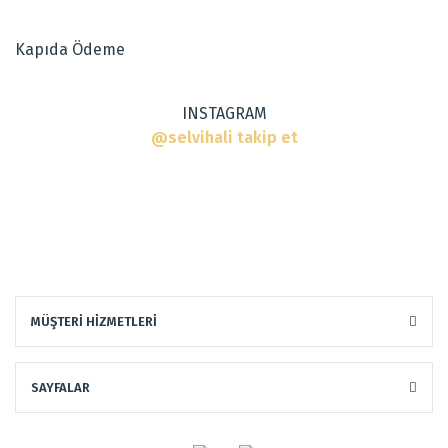
Ürün fiyatı diğer sitelerden daha pahalı.
Kapıda Ödeme
Bu ürüne benzer farklı alternatifler olmalı.
INSTAGRAM
@selvihali takip et
Gönder
MÜŞTERİ HİZMETLERİ
Dokuma Tipi
:
Makine Halısı
SAYFALAR
Tarz
:
Modern Halılar