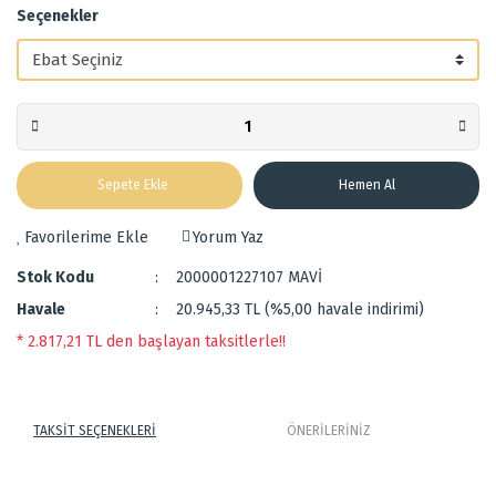
Seçenekler
Sepete Ekle
Hemen Al
Yorum Yaz
Stok Kodu
2000001227107 MAVİ
Havale
20.945,33 TL (%5,00 havale indirimi)
* 2.817,21 TL den başlayan taksitlerle!!
TAKSİT SEÇENEKLERİ
ÖNERİLERİNİZ
%100 yün ince dokuma kilim.
Bu ürünün fiyat bilgisi, resim, ürün açıklamalarında ve diğer