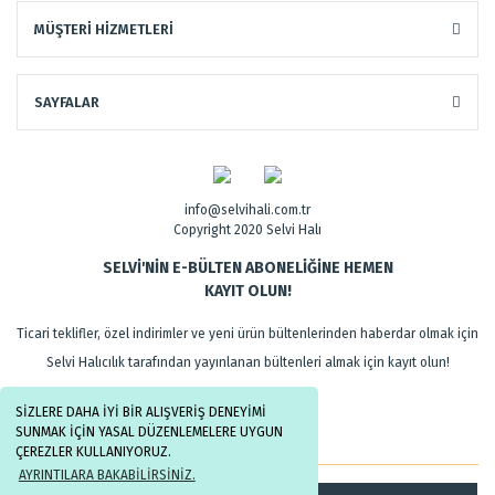
MÜŞTERİ HİZMETLERİ
SAYFALAR
info@selvihali.com.tr
Copyright 2020 Selvi Halı
SELVİ'NİN E-BÜLTEN ABONELİĞİNE HEMEN
KAYIT OLUN!
Ticari teklifler, özel indirimler ve yeni ürün bültenlerinden haberdar olmak için
Selvi Halıcılık tarafından yayınlanan bültenleri almak için kayıt olun!
SİZLERE DAHA İYİ BİR ALIŞVERİŞ DENEYİMİ
SUNMAK İÇİN YASAL DÜZENLEMELERE UYGUN
ÇEREZLER KULLANIYORUZ.
AYRINTILARA BAKABİLİRSİNİZ.