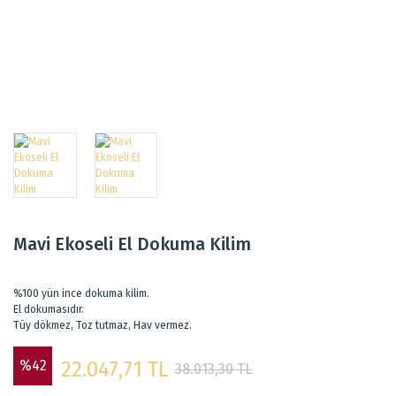
Mavi Ekoseli El Dokuma Kilim
%100 yün ince dokuma kilim.
El dokumasıdır.
Tüy dökmez, Toz tutmaz, Hav vermez.
%42
22.047,71 TL
38.013,30 TL