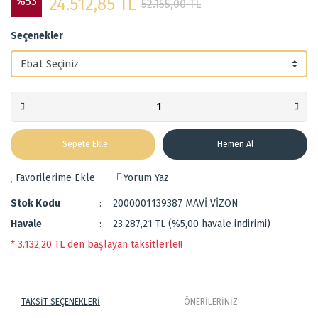
%53
24.512,85 TL
52.155,00 TL
Seçenekler
Sepete Ekle
Hemen Al
Yorum Yaz
Stok Kodu
2000001139387 MAVİ VİZON
Havale
23.287,21 TL (%5,00 havale indirimi)
* 3.132,20 TL den başlayan taksitlerle!!
TAKSİT SEÇENEKLERİ
ÖNERİLERİNİZ