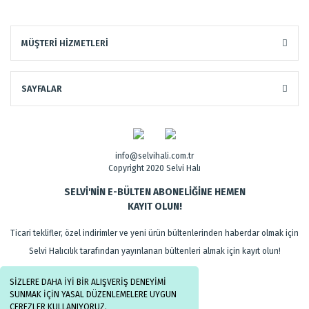
MÜŞTERİ HİZMETLERİ
SAYFALAR
info@selvihali.com.tr
Copyright 2020 Selvi Halı
SELVİ'NİN E-BÜLTEN ABONELİĞİNE HEMEN
KAYIT OLUN!
Ticari teklifler, özel indirimler ve yeni ürün bültenlerinden haberdar olmak için
Selvi Halıcılık tarafından yayınlanan bültenleri almak için kayıt olun!
SİZLERE DAHA İYİ BİR ALIŞVERİŞ DENEYİMİ
SUNMAK İÇİN YASAL DÜZENLEMELERE UYGUN
ÇEREZLER KULLANIYORUZ.