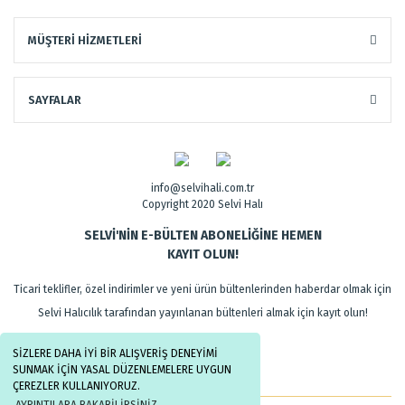
MÜŞTERİ HİZMETLERİ
SAYFALAR
info@selvihali.com.tr
Copyright 2020 Selvi Halı
SELVİ'NİN E-BÜLTEN ABONELİĞİNE HEMEN
KAYIT OLUN!
Ticari teklifler, özel indirimler ve yeni ürün bültenlerinden haberdar olmak için
Selvi Halıcılık tarafından yayınlanan bültenleri almak için kayıt olun!
SİZLERE DAHA İYİ BİR ALIŞVERİŞ DENEYİMİ
SUNMAK İÇİN YASAL DÜZENLEMELERE UYGUN
ÇEREZLER KULLANIYORUZ.
AYRINTILARA BAKABİLİRSİNİZ.