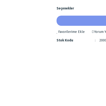
Seçenekler
Yorum Y
Stok Kodu
200
 diğer konularda yetersiz gördüğünüz noktaları öneri formunu kullanarak tarafımı