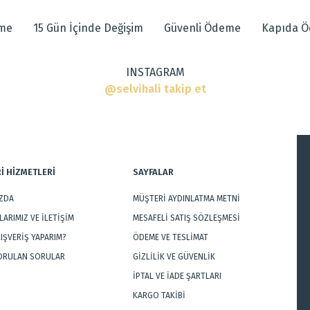
eme
15 Gün İçinde Değişim
Güvenli Ödeme
Kapıda 
ı
INSTAGRAM
ar
@selvihali takip et
İ HİZMETLERİ
SAYFALAR
IZDA
MÜŞTERİ AYDINLATMA METNİ
Gönder
ARIMIZ VE İLETİŞİM
MESAFELİ SATIŞ SÖZLEŞMESİ
LIŞVERİŞ YAPARIM?
ÖDEME VE TESLİMAT
SORULAN SORULAR
GİZLİLİK VE GÜVENLİK
İPTAL VE İADE ŞARTLARI
KARGO TAKİBİ