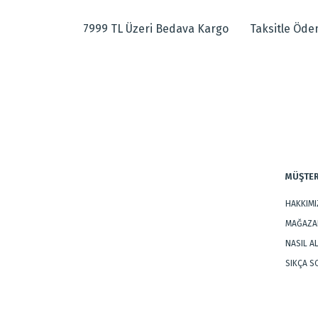
Görüş ve önerileriniz için teşekkür ederiz.
Tüm yaşam alanlarınızda kullanıma uygundur.
7999 TL Üzeri Bedava Kargo
Taksitle Öd
Ürün resmi kalitesiz, bozuk veya görüntülenemiyor.
Dokuma Tipi
:
Makine Halıs
Ürün açıklamasında eksik bilgiler bulunuyor.
Tarz
:
Modern Halıl
Ürün bilgilerinde hatalar bulunuyor.
Ürün fiyatı diğer sitelerden daha pahalı.
Bu ürüne benzer farklı alternatifler olmalı.
MÜŞTER
HAKKIM
MAĞAZAL
NASIL A
SIKÇA 