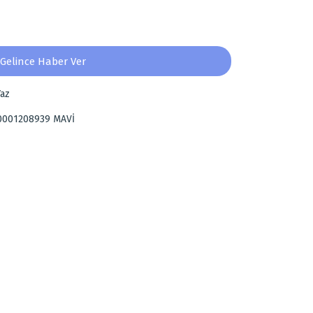
Gelince Haber Ver
az
0001208939 MAVİ
za iletebilirsiniz.