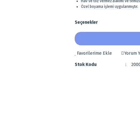
Hav ve toz vermez.Bakımı ve temizli
Özel boyama işlemi uygulanmıştır.
Seçenekler
Yorum Y
Stok Kodu
200
 diğer konularda yetersiz gördüğünüz noktaları öneri formunu kullanarak tarafımı