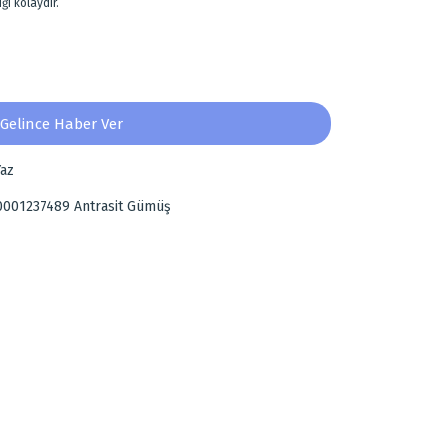
ği kolaydır.
Gelince Haber Ver
az
0001237489 Antrasit Gümüş
za iletebilirsiniz.