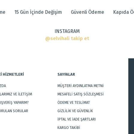
eme
15 Gün İçinde Değişim
Güvenli Ödeme
Kapıda 
INSTAGRAM
ı
@selvihali takip et
r, Modern Halılar
İ HİZMETLERİ
SAYFALAR
IZDA
MÜŞTERİ AYDINLATMA METNİ
Gönder
ARIMIZ VE İLETİŞİM
MESAFELİ SATIŞ SÖZLEŞMESİ
LIŞVERİŞ YAPARIM?
ÖDEME VE TESLİMAT
SORULAN SORULAR
GİZLİLİK VE GÜVENLİK
İPTAL VE İADE ŞARTLARI
KARGO TAKİBİ