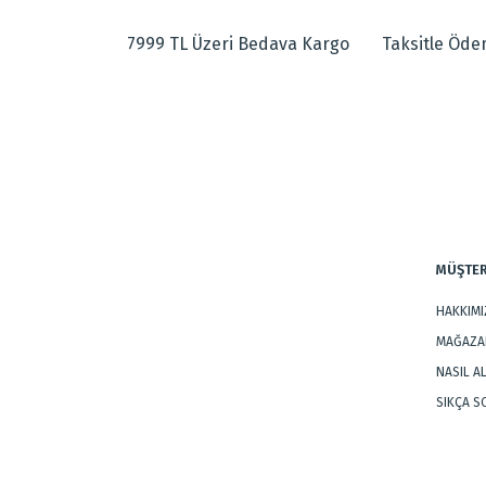
Görüş ve önerileriniz için teşekkür ederiz.
Yumuşak dokuludur.
Hav ve toz vermez.Bakımı ve temizliği kolaydır.
7999 TL Üzeri Bedava Kargo
Taksitle Öd
Ürün resmi kalitesiz, bozuk veya görüntülenemiyor.
Özel boyama işlemi uygulanmıştır.
Ürün açıklamasında eksik bilgiler bulunuyor.
Ürün bilgilerinde hatalar bulunuyor.
Dokuma Tipi
:
Makine Halıs
Ürün fiyatı diğer sitelerden daha pahalı.
Tarz
:
Klasik Halıla
Bu ürüne benzer farklı alternatifler olmalı.
MÜŞTER
HAKKIM
MAĞAZAL
NASIL A
SIKÇA 