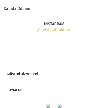
Ürün fiyatı diğer sitelerden daha pahalı.
Kapıda Ödeme
Bu ürüne benzer farklı alternatifler olmalı.
INSTAGRAM
@selvihali takip et
Gönder
MÜŞTERİ HİZMETLERİ
SAYFALAR