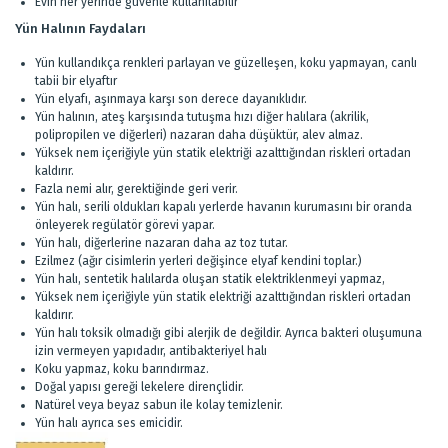
Evin her yerinde güvenle kullanılabilir
Yün Halının Faydaları
Yün kullandıkça renkleri parlayan ve güzelleşen, koku yapmayan, canlı
tabii bir elyaftır
Yün elyafı, aşınmaya karşı son derece dayanıklıdır.
Yün halının, ateş karşısında tutuşma hızı diğer halılara (akrilik,
polipropilen ve diğerleri) nazaran daha düşüktür, alev almaz.
Yüksek nem içeriğiyle yün statik elektriği azalttığından riskleri ortadan
kaldırır.
Fazla nemi alır, gerektiğinde geri verir.
Yün halı, serili oldukları kapalı yerlerde havanın kurumasını bir oranda
önleyerek regülatör görevi yapar.
Yün halı, diğerlerine nazaran daha az toz tutar.
Ezilmez (ağır cisimlerin yerleri değişince elyaf kendini toplar.)
Yün halı, sentetik halılarda oluşan statik elektriklenmeyi yapmaz,
Yüksek nem içeriğiyle yün statik elektriği azalttığından riskleri ortadan
kaldırır.
Yün halı toksik olmadığı gibi alerjik de değildir. Ayrıca bakteri oluşumuna
izin vermeyen yapıdadır, antibakteriyel halı
Koku yapmaz, koku barındırmaz.
Doğal yapısı gereği lekelere dirençlidir.
Natürel veya beyaz sabun ile kolay temizlenir.
Yün halı ayrıca ses emicidir.