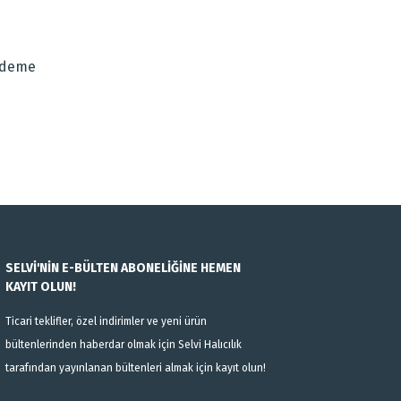
za iletebilirsiniz.
Ödeme
SELVİ'NİN E-BÜLTEN ABONELİĞİNE HEMEN
KAYIT OLUN!
Ticari teklifler, özel indirimler ve yeni ürün
bültenlerinden haberdar olmak için Selvi Halıcılık
tarafından yayınlanan bültenleri almak için kayıt olun!