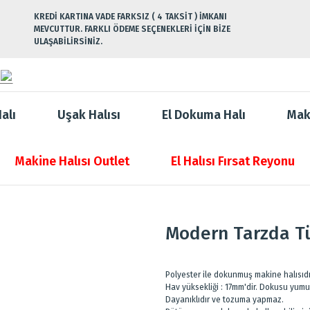
KREDİ KARTINA VADE FARKSIZ ( 4 TAKSİT ) İMKANI
MEVCUTTUR. FARKLI ÖDEME SEÇENEKLERİ İÇİN BİZE
ULAŞABİLİRSİNİZ.
alı
Uşak Halısı
El Dokuma Halı
Mak
Makine Halısı Outlet
El Halısı Fırsat Reyonu
Modern Tarzda Tü
Polyester ile dokunmuş makine halısıd
Hav yüksekliği : 17mm'dir. Dokusu yumuş
Dayanıklıdır ve tozuma yapmaz.