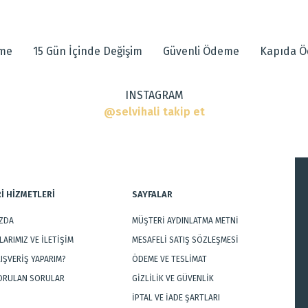
muktur.
 diğer konularda yetersiz gördüğünüz noktaları öneri formunu kullanarak tarafımı
eme
15 Gün İçinde Değişim
Güvenli Ödeme
Kapıda 
ı
INSTAGRAM
ar
@selvihali takip et
İ HİZMETLERİ
SAYFALAR
IZDA
MÜŞTERİ AYDINLATMA METNİ
Gönder
ARIMIZ VE İLETİŞİM
MESAFELİ SATIŞ SÖZLEŞMESİ
LIŞVERİŞ YAPARIM?
ÖDEME VE TESLİMAT
SORULAN SORULAR
GİZLİLİK VE GÜVENLİK
İPTAL VE İADE ŞARTLARI