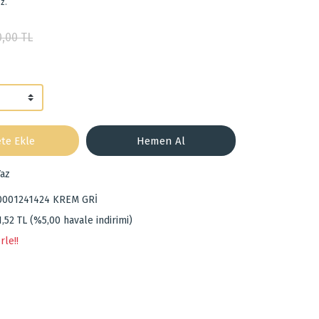
z.
0,00 TL
te Ekle
Hemen Al
az
0001241424 KREM GRİ
1,52 TL (%5,00 havale indirimi)
rle!!