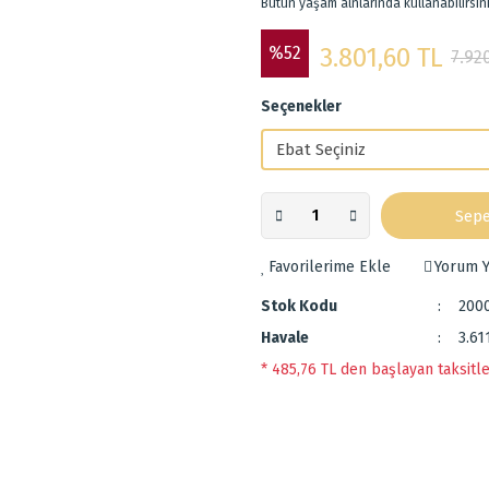
Bütün yaşam alnlarında kullanabilirsini
%52
3.801,60 TL
7.92
Seçenekler
Sepe
Yorum Y
Stok Kodu
200
Havale
3.61
* 485,76 TL den başlayan taksitle