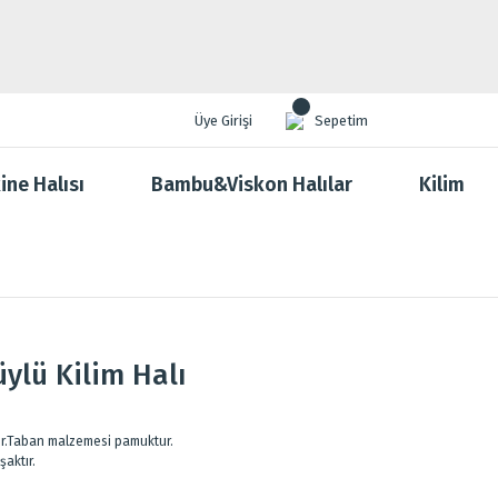
Üye Girişi
Sepetim
ine Halısı
Bambu&Viskon Halılar
Kilim
ylü Kilim Halı
ır.Taban malzemesi pamuktur.
aktır.