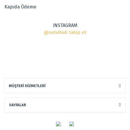
Kapıda Ödeme
Bu ürüne benzer farklı alternatifler olmalı.
INSTAGRAM
@selvihali takip et
Gönder
MÜŞTERİ HİZMETLERİ
SAYFALAR