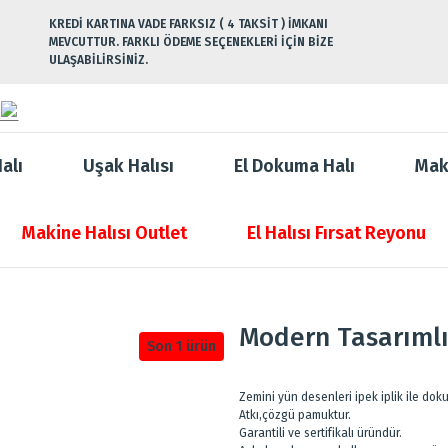
KREDİ KARTINA VADE FARKSIZ ( 4 TAKSİT ) İMKANI
MEVCUTTUR. FARKLI ÖDEME SEÇENEKLERİ İÇİN BİZE
ULAŞABİLİRSİNİZ.
alı
Uşak Halısı
El Dokuma Halı
Mak
Makine Halısı Outlet
El Halısı Fırsat Reyonu
Modern Tasarımlı 
Son 1 ürün
Zemini yün desenleri ipek iplik ile doku
Atkı,çözgü pamuktur.
Garantili ve sertifikalı üründür.