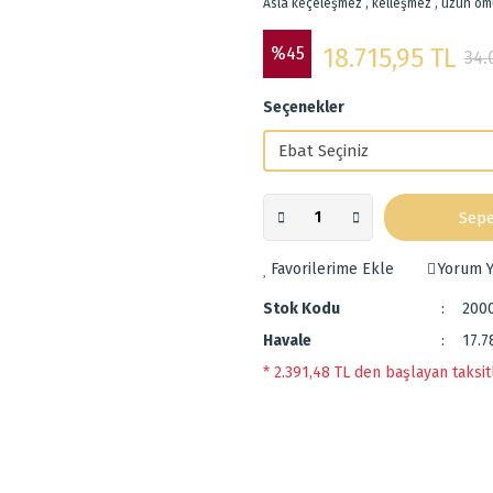
Asla keçeleşmez , kelleşmez , uzun öm
%45
18.715,95 TL
34.
Seçenekler
Sepe
Yorum Y
Stok Kodu
200
Havale
17.7
* 2.391,48 TL den başlayan taksitl