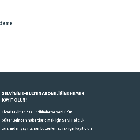
za iletebilirsiniz.
Ödeme
SELVİ'NİN E-BÜLTEN ABONELİĞİNE HEMEN
KAYIT OLUN!
Ticari teklifler, özel indirimler ve yeni ürün
bültenlerinden haberdar olmak için Selvi Halıcılık
tarafından yayınlanan bültenleri almak için kayıt olun!