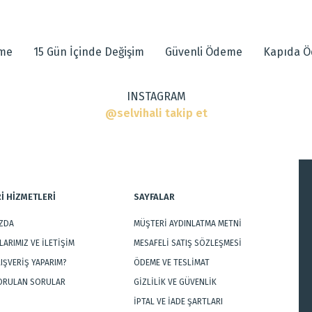
 diğer konularda yetersiz gördüğünüz noktaları öneri formunu kullanarak tarafımı
eme
15 Gün İçinde Değişim
Güvenli Ödeme
Kapıda 
INSTAGRAM
ar
@selvihali takip et
İ HİZMETLERİ
SAYFALAR
IZDA
MÜŞTERİ AYDINLATMA METNİ
Gönder
ARIMIZ VE İLETİŞİM
MESAFELİ SATIŞ SÖZLEŞMESİ
LIŞVERİŞ YAPARIM?
ÖDEME VE TESLİMAT
SORULAN SORULAR
GİZLİLİK VE GÜVENLİK
İPTAL VE İADE ŞARTLARI