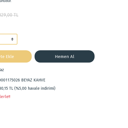
ürlüdür.
029,00 TL
te Ekle
Hemen Al
az
0001175026 BEYAZ KAHVE
80,15 TL (%5,00 havale indirimi)
erle!!