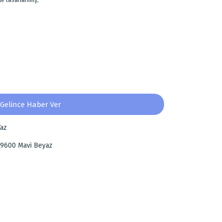
ile tasarlanmış,
Gelince Haber Ver
az
-9600 Mavi Beyaz
za iletebilirsiniz.