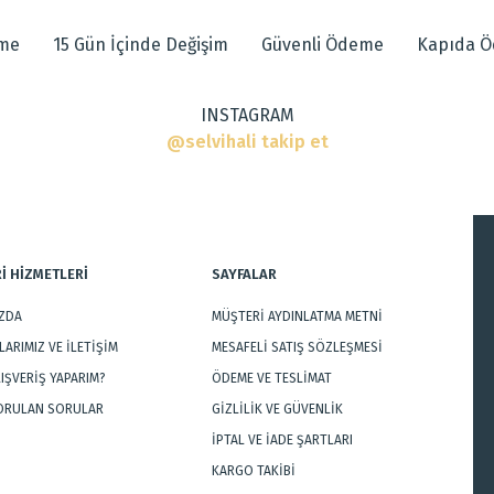
eme
15 Gün İçinde Değişim
Güvenli Ödeme
Kapıda 
INSTAGRAM
@selvihali takip et
ı
ar
İ HİZMETLERİ
SAYFALAR
IZDA
MÜŞTERİ AYDINLATMA METNİ
Gönder
ARIMIZ VE İLETİŞİM
MESAFELİ SATIŞ SÖZLEŞMESİ
LIŞVERİŞ YAPARIM?
ÖDEME VE TESLİMAT
SORULAN SORULAR
GİZLİLİK VE GÜVENLİK
İPTAL VE İADE ŞARTLARI
KARGO TAKİBİ