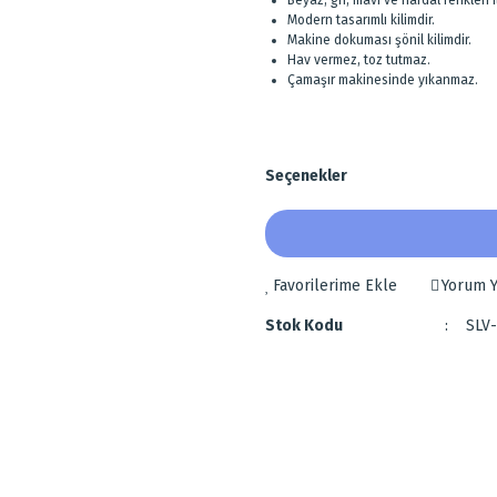
Beyaz, gri, mavi ve hardal renkleri 
Modern tasarımlı kilimdir.
Makine dokuması şönil kilimdir.
Hav vermez, toz tutmaz.
Çamaşır makinesinde yıkanmaz.
Seçenekler
Yorum Y
Stok Kodu
SLV
 diğer konularda yetersiz gördüğünüz noktaları öneri formunu kullanarak tarafımı