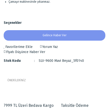
Çamaşır makinesinde yıkanmaz.
Seçenekler
Gelince Haber Ver
Yorum Yaz
Fiyatı Düşünce Haber Ver
Stok Kodu
SLV-9600 Mavi Beyaz_5f0140
ÖNERİLERİNİZ
Bu ürünün fiyat bilgisi, resim, ürün açıklamalarında ve diğer
Modern Tasarımlı Kilim Yolluk
konularda yetersiz gördüğünüz noktaları öneri formunu kullanarak
tarafımıza iletebilirsiniz.
Beyaz, gri, mavi ve hardal renkleri ile tasarlanmış,
7999 TL Üzeri Bedava Kargo
Taksitle Ödeme
Görüş ve önerileriniz için teşekkür ederiz.
Modern tasarımlı kilimdir.