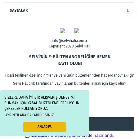
SAYFALAR
info@selvihali.com.tr
Copyright 2020 Selvi Halı
SELVİ'NİN E-BÜLTEN ABONELİĞİNE HEMEN
KAYIT OLUN!
Ticari teklifler, özel indirimler ve yeni ürün bültenlerinden haberdar olmak için
Selvi Halıcılık tarafından yayınlanan bültenleri almak için kayıt olun!
SİZLERE DAHA İYİ BİR ALIŞVERİŞ DENEYİMİ
SUNMAK İÇİN YASAL DÜZENLEMELERE UYGUN
ÇEREZLER KULLANIYORUZ.
AYRINTILARA BAKABİLİRSİNİZ.
Kayıt Ol
ANLADIM.
ile
ideasoft
e-