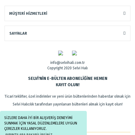
MÜŞTERİ HİZMETLERİ
SAYFALAR
info@selvihali.com.tr
Copyright 2020 Selvi Halı
SELVİ'NİN E-BÜLTEN ABONELİĞİNE HEMEN
KAYIT OLUN!
Ticari teklifler, özel indirimler ve yeni ürün bültenlerinden haberdar olmak için
Selvi Halıcılık tarafından yayınlanan bültenleri almak için kayıt olun!
SİZLERE DAHA İYİ BİR ALIŞVERİŞ DENEYİMİ
SUNMAK İÇİN YASAL DÜZENLEMELERE UYGUN
ÇEREZLER KULLANIYORUZ.
AYRINTILARA BAKABİLİRSİNİZ.