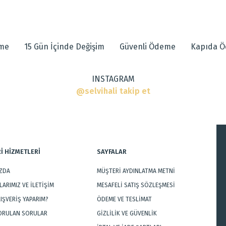
 diğer konularda yetersiz gördüğünüz noktaları öneri formunu kullanarak tarafımı
eme
15 Gün İçinde Değişim
Güvenli Ödeme
Kapıda 
INSTAGRAM
@selvihali takip et
ar
İ HİZMETLERİ
SAYFALAR
IZDA
MÜŞTERİ AYDINLATMA METNİ
Gönder
ARIMIZ VE İLETİŞİM
MESAFELİ SATIŞ SÖZLEŞMESİ
LIŞVERİŞ YAPARIM?
ÖDEME VE TESLİMAT
SORULAN SORULAR
GİZLİLİK VE GÜVENLİK