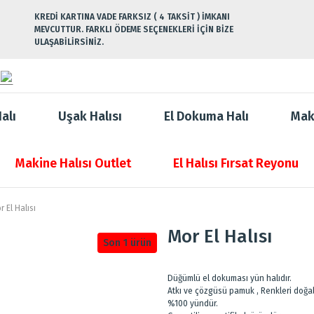
KREDİ KARTINA VADE FARKSIZ ( 4 TAKSİT ) İMKANI
MEVCUTTUR. FARKLI ÖDEME SEÇENEKLERİ İÇİN BİZE
ULAŞABİLİRSİNİZ.
alı
Uşak Halısı
El Dokuma Halı
Mak
Makine Halısı Outlet
El Halısı Fırsat Reyonu
r El Halısı
Mor El Halısı
Son 1 ürün
Düğümlü el dokuması yün halıdır.
Atkı ve çözgüsü pamuk , Renkleri doğal
%100 yündür.