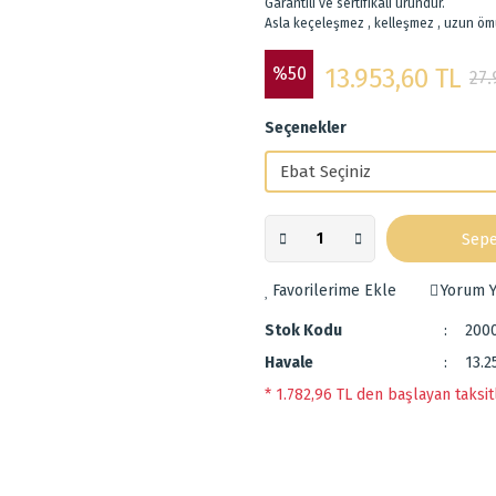
Garantili ve sertifikalı üründür.
Asla keçeleşmez , kelleşmez , uzun öm
%50
13.953,60 TL
27.
Seçenekler
Sepe
Yorum Y
Stok Kodu
200
Havale
13.2
* 1.782,96 TL den başlayan taksitl