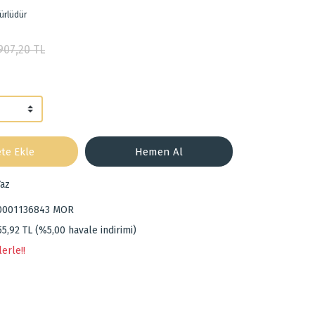
ürlüdür
907,20 TL
te Ekle
Hemen Al
az
0001136843 MOR
55,92 TL (%5,00 havale indirimi)
erle!!