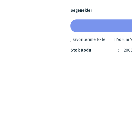
Seçenekler
Yorum Y
Stok Kodu
200
 diğer konularda yetersiz gördüğünüz noktaları öneri formunu kullanarak tarafımı
yudur.