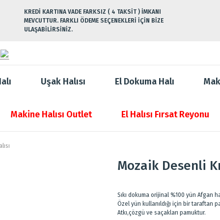
KREDİ KARTINA VADE FARKSIZ ( 4 TAKSİT ) İMKANI
MEVCUTTUR. FARKLI ÖDEME SEÇENEKLERİ İÇİN BİZE
ULAŞABİLİRSİNİZ.
alı
Uşak Halısı
El Dokuma Halı
Mak
Makine Halısı Outlet
El Halısı Fırsat Reyonu
lısı
Mozaik Desenli Kı
Sıkı dokuma orijinal %100 yün Afgan hal
Özel yün kullanıldığı için bir taraftan 
Atkı,çözgü ve saçakları pamuktur.