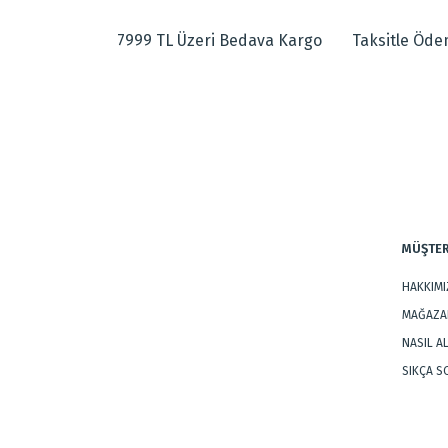
Görüş ve önerileriniz için teşekkür ederiz.
Atkı,çözgü ve saçakları pamuktur.
7999 TL Üzeri Bedava Kargo
Taksitle Öd
Ürün resmi kalitesiz, bozuk veya görüntülenemiyor.
Dokuma Tipi
:
El Halısı
Ürün açıklamasında eksik bilgiler bulunuyor.
Tarz
:
Klasik Halıla
Ürün bilgilerinde hatalar bulunuyor.
Ürün fiyatı diğer sitelerden daha pahalı.
Bu ürüne benzer farklı alternatifler olmalı.
MÜŞTER
HAKKIM
MAĞAZAL
NASIL A
SIKÇA 