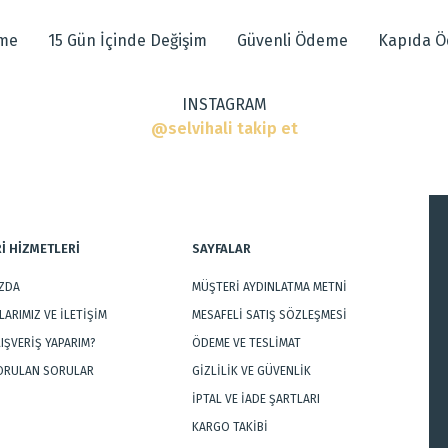
eme
15 Gün İçinde Değişim
Güvenli Ödeme
Kapıda 
INSTAGRAM
r
@selvihali takip et
İ HİZMETLERİ
SAYFALAR
IZDA
MÜŞTERİ AYDINLATMA METNİ
Gönder
ARIMIZ VE İLETİŞİM
MESAFELİ SATIŞ SÖZLEŞMESİ
LIŞVERİŞ YAPARIM?
ÖDEME VE TESLİMAT
SORULAN SORULAR
GİZLİLİK VE GÜVENLİK
İPTAL VE İADE ŞARTLARI
KARGO TAKİBİ