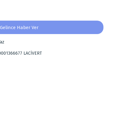
Gelince Haber Ver
az
0001366677 LACİVERT
za iletebilirsiniz.