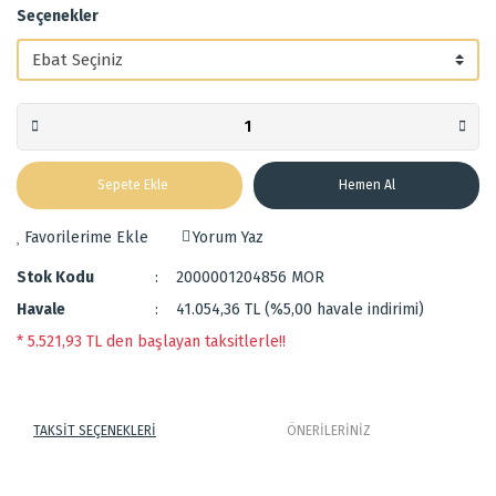
Seçenekler
Sepete Ekle
Hemen Al
Yorum Yaz
Stok Kodu
2000001204856 MOR
Havale
41.054,36 TL (%5,00 havale indirimi)
* 5.521,93 TL den başlayan taksitlerle!!
TAKSİT SEÇENEKLERİ
ÖNERİLERİNİZ
Zemini yün ve bambu ipeği ile dokunmuş el halısıdır.
Bu ürünün fiyat bilgisi, resim, ürün açıklamalarında ve diğer