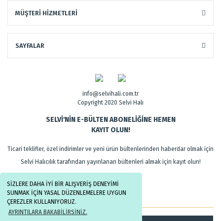
MÜŞTERİ HİZMETLERİ
SAYFALAR
info@selvihali.com.tr
Copyright 2020 Selvi Halı
SELVİ'NİN E-BÜLTEN ABONELİĞİNE HEMEN
KAYIT OLUN!
Ticari teklifler, özel indirimler ve yeni ürün bültenlerinden haberdar olmak için
Selvi Halıcılık tarafından yayınlanan bültenleri almak için kayıt olun!
SİZLERE DAHA İYİ BİR ALIŞVERİŞ DENEYİMİ
SUNMAK İÇİN YASAL DÜZENLEMELERE UYGUN
ÇEREZLER KULLANIYORUZ.
AYRINTILARA BAKABİLİRSİNİZ.