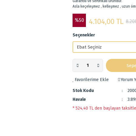
Garantili ve sertifikalı üründür.
Asla keçeleşmez , kelleşmez , uzun öm
%50
4.104,00 TL
8.20
Seçenekler
Sepe
Yorum Y
Stok Kodu
200
Havale
3.89
* 524,40 TL den başlayan taksitle