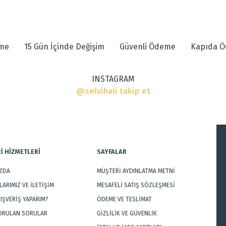
 diğer konularda yetersiz gördüğünüz noktaları öneri formunu kullanarak tarafımı
eme
15 Gün İçinde Değişim
Güvenli Ödeme
Kapıda 
INSTAGRAM
@selvihali takip et
r
İ HİZMETLERİ
SAYFALAR
IZDA
MÜŞTERİ AYDINLATMA METNİ
Gönder
ARIMIZ VE İLETİŞİM
MESAFELİ SATIŞ SÖZLEŞMESİ
LIŞVERİŞ YAPARIM?
ÖDEME VE TESLİMAT
SORULAN SORULAR
GİZLİLİK VE GÜVENLİK