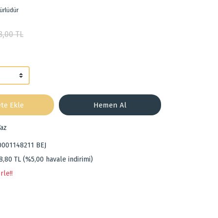
ürlüdür
8,00 TL
te Ekle
Hemen Al
az
0001148211 BEJ
8,80 TL (%5,00 havale indirimi)
rle!!