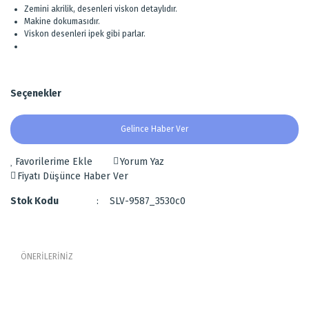
Zemini akrilik, desenleri viskon detaylıdır.
Makine dokumasıdır.
Viskon desenleri ipek gibi parlar.
Seçenekler
Gelince Haber Ver
Yorum Yaz
Fiyatı Düşünce Haber Ver
Stok Kodu
SLV-9587_3530c0
ÖNERİLERİNİZ
Bu ürünün fiyat bilgisi, resim, ürün açıklamalarında ve diğer
Ortası Göbekli Kabartma Desenli Halı
konularda yetersiz gördüğünüz noktaları öneri formunu kullanarak