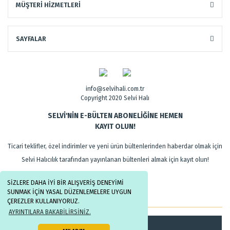
MÜŞTERİ HİZMETLERİ
SAYFALAR
info@selvihali.com.tr
Copyright 2020 Selvi Halı
SELVİ'NİN E-BÜLTEN ABONELİĞİNE HEMEN
KAYIT OLUN!
Ticari teklifler, özel indirimler ve yeni ürün bültenlerinden haberdar olmak için
Selvi Halıcılık tarafından yayınlanan bültenleri almak için kayıt olun!
SİZLERE DAHA İYİ BİR ALIŞVERİŞ DENEYİMİ
SUNMAK İÇİN YASAL DÜZENLEMELERE UYGUN
ÇEREZLER KULLANIYORUZ.
AYRINTILARA BAKABİLİRSİNİZ.
Kayıt Ol