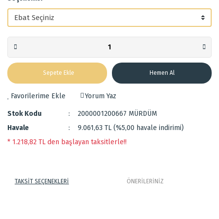
Sepete Ekle
Hemen Al
Yorum Yaz
Stok Kodu
2000001200667 MÜRDÜM
Havale
9.061,63 TL (%5,00 havale indirimi)
* 1.218,82 TL den başlayan taksitlerle!!
TAKSİT SEÇENEKLERİ
ÖNERİLERİNİZ
Sıkı dokuma makine halısıdır.
Bu ürünün fiyat bilgisi, resim, ürün açıklamalarında ve diğer
Polyesterdir.
konularda yetersiz gördüğünüz noktaları öneri formunu kullanarak