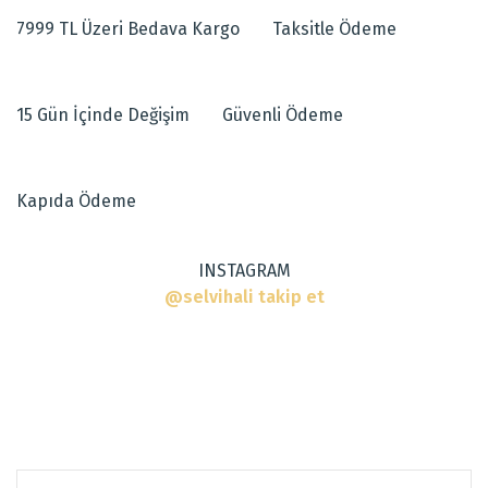
tarafımıza iletebilirsiniz.
7999 TL Üzeri Bedava Kargo
Taksitle Ödeme
Görüş ve önerileriniz için teşekkür ederiz.
Dokuma Tipi
:
Makine Halısı
Tarz
:
Modern Halılar
Ürün resmi kalitesiz, bozuk veya görüntülenemiyor.
15 Gün İçinde Değişim
Güvenli Ödeme
Ürün açıklamasında eksik bilgiler bulunuyor.
Ürün bilgilerinde hatalar bulunuyor.
Ürün fiyatı diğer sitelerden daha pahalı.
Kapıda Ödeme
Bu ürüne benzer farklı alternatifler olmalı.
INSTAGRAM
@selvihali takip et
Gönder