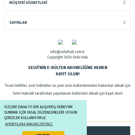
MÜŞTERİ HİZMETLERİ
SAYFALAR
info@selvihali.com.tr
Copyright 2020 Selvi Halı
SELVİ'NİN E-BÜLTEN ABONELİĞİNE HEMEN
KAYIT OLUN!
Ticari teklifler, özel indirimler ve yeni ürün bültenlerinden haberdar olmak için
Selvi Halıcılık tarafından yayınlanan bültenleri almak için kayıt olun!
SİZLERE DAHA İYİ BİR ALIŞVERİŞ DENEYİMİ
SUNMAK İÇİN YASAL DÜZENLEMELERE UYGUN
ÇEREZLER KULLANIYORUZ.
AYRINTILARA BAKABİLİRSİNİZ.
Kayıt Ol