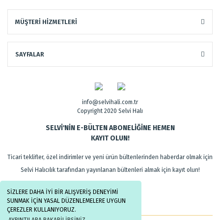
MÜŞTERİ HİZMETLERİ
SAYFALAR
info@selvihali.com.tr
Copyright 2020 Selvi Halı
SELVİ'NİN E-BÜLTEN ABONELİĞİNE HEMEN
KAYIT OLUN!
Ticari teklifler, özel indirimler ve yeni ürün bültenlerinden haberdar olmak için
Selvi Halıcılık tarafından yayınlanan bültenleri almak için kayıt olun!
SİZLERE DAHA İYİ BİR ALIŞVERİŞ DENEYİMİ
SUNMAK İÇİN YASAL DÜZENLEMELERE UYGUN
ÇEREZLER KULLANIYORUZ.
AYRINTILARA BAKABİLİRSİNİZ.