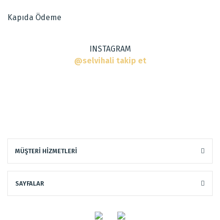
Ürün fiyatı diğer sitelerden daha pahalı.
Kapıda Ödeme
Bu ürüne benzer farklı alternatifler olmalı.
INSTAGRAM
@selvihali takip et
Gönder
MÜŞTERİ HİZMETLERİ
SAYFALAR