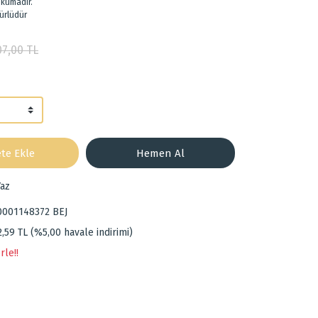
okumadır.
ürlüdür
07,00 TL
te Ekle
Hemen Al
az
0001148372 BEJ
2,59 TL (%5,00 havale indirimi)
rle!!