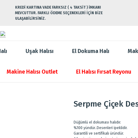
KREDİ KARTINA VADE FARKSIZ ( 4 TAKSİT ) İMKANI
MEVCUTTUR. FARKLI ÖDEME SEÇENEKLERİ İÇİN BİZE
ULAŞABİLİRSİNİZ.
alı
Uşak Halısı
El Dokuma Halı
Mak
Makine Halısı Outlet
El Halısı Fırsat Reyonu
Serpme Çiçek Dese
Düğümlü el dokuması halıdır.
%100 yündür..Desenleri ipeklidir.
Garantili ve sertifikalı üründür.