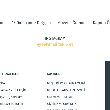
 diğer konularda yetersiz gördüğünüz noktaları öneri formunu kullanarak tarafımı
eme
15 Gün İçinde Değişim
Güvenli Ödeme
Kapıda 
INSTAGRAM
@selvihali takip et
r
İ HİZMETLERİ
SAYFALAR
IZDA
MÜŞTERİ AYDINLATMA METNİ
Gönder
ARIMIZ VE İLETİŞİM
MESAFELİ SATIŞ SÖZLEŞMESİ
LIŞVERİŞ YAPARIM?
ÖDEME VE TESLİMAT
SORULAN SORULAR
GİZLİLİK VE GÜVENLİK