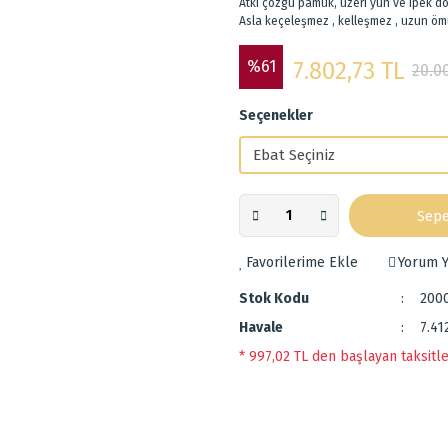
Atkı çözgü pamuk, üzeri yün ve ipek d
Asla keçeleşmez , kelleşmez , uzun öm
%61
7.802,73 TL
20.0
Seçenekler
Sepe
Yorum Y
Stok Kodu
200
Havale
7.41
* 997,02 TL den başlayan taksitle