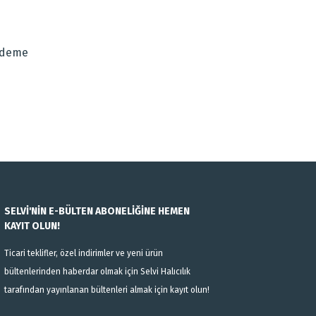
za iletebilirsiniz.
Ödeme
SELVİ'NİN E-BÜLTEN ABONELİĞİNE HEMEN
KAYIT OLUN!
Ticari teklifler, özel indirimler ve yeni ürün
bültenlerinden haberdar olmak için Selvi Halıcılık
tarafından yayınlanan bültenleri almak için kayıt olun!