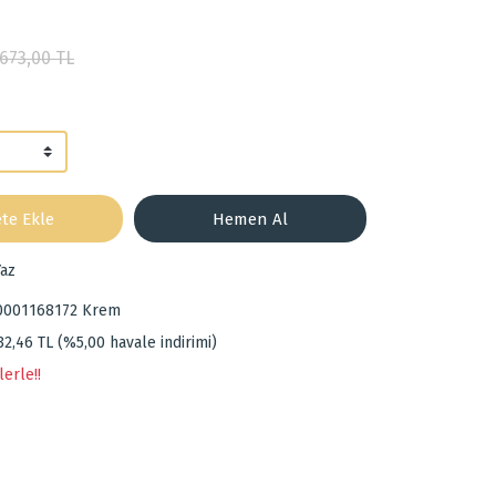
.673,00 TL
te Ekle
Hemen Al
az
0001168172 Krem
32,46 TL (%5,00 havale indirimi)
lerle!!