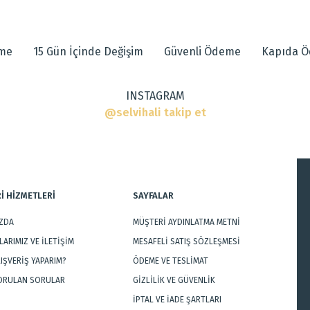
 diğer konularda yetersiz gördüğünüz noktaları öneri formunu kullanarak tarafımı
eme
15 Gün İçinde Değişim
Güvenli Ödeme
Kapıda 
INSTAGRAM
r
@selvihali takip et
İ HİZMETLERİ
SAYFALAR
IZDA
MÜŞTERİ AYDINLATMA METNİ
Gönder
ARIMIZ VE İLETİŞİM
MESAFELİ SATIŞ SÖZLEŞMESİ
LIŞVERİŞ YAPARIM?
ÖDEME VE TESLİMAT
SORULAN SORULAR
GİZLİLİK VE GÜVENLİK
İPTAL VE İADE ŞARTLARI