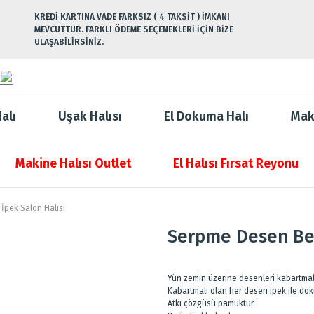
KREDİ KARTINA VADE FARKSIZ ( 4 TAKSİT ) İMKANI
MEVCUTTUR. FARKLI ÖDEME SEÇENEKLERİ İÇİN BİZE
ULAŞABİLİRSİNİZ.
alı
Uşak Halısı
El Dokuma Halı
Mak
Makine Halısı Outlet
El Halısı Fırsat Reyonu
İpek Salon Halısı
Serpme Desen Bej
Yün zemin üzerine desenleri kabartmalı 
Kabartmalı olan her desen ipek ile do
Atkı çözgüsü pamuktur.