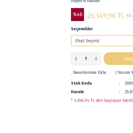
Değerli el halısıdır.
%48
26.349,96 TL
50
Seçenekler
Sepe
Yorum Y
Stok Kodu
200
Havale
25.0
* 3.366,94 TL den başlayan taksit